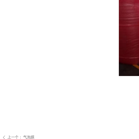
上一个：
气泡膜
ꄴ