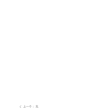
上一个：
无
ꄴ