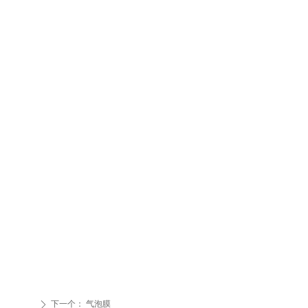
下一个：
气泡膜
ꄲ