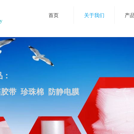
首页
关于我们
产
ry
品：
箱胶带 珍珠棉 防静电膜