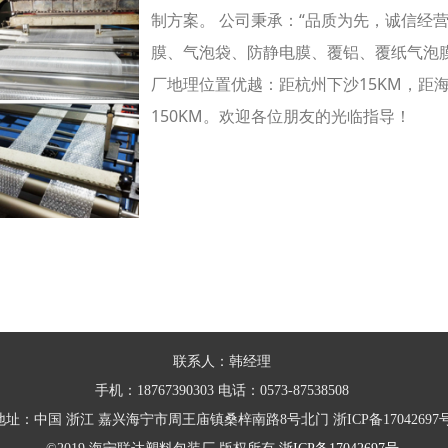
制方案。 公司秉承：“品质为先，诚信经
膜、气泡袋、防静电膜、覆铝、覆纸气泡膜
厂地理位置优越：距杭州下沙15KM，距海
150KM。欢迎各位朋友的光临指导！
联系人：韩经理
手机：18767390303 电话：0573-87538508
地址：中国 浙江 嘉兴海宁市周王庙镇桑梓南路8号北门 浙ICP备17042697